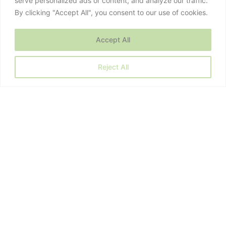
serve personalized ads or content, and analyze our traffic.
By clicking "Accept All", you consent to our use of cookies.
Accept All
Reject All
Home page
História
Produtos
Blog
Pagar Agora